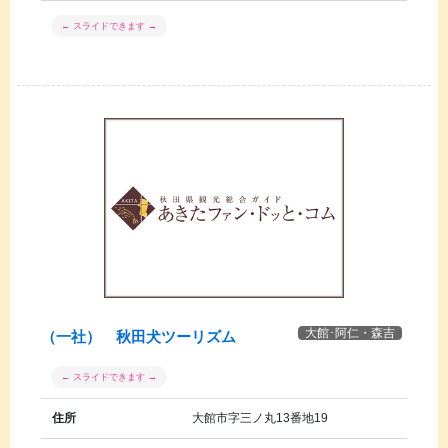
大館･阿仁・森吉
（一社） 秋田犬ツーリズム
住所
大館市字三ノ丸13番地19