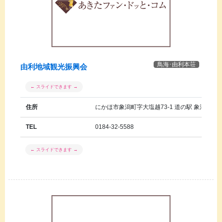
鳥海･由利本荘
由利地域観光振興会
住所
にかほ市象潟町字大塩越73-1 道の駅 象潟「ね
TEL
0184-32-5588