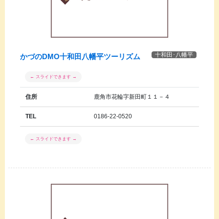
十和田･八幡平
かづのDMO十和田八幡平ツーリズム
住所
鹿角市花輪字新田町１１－４
TEL
0186-22-0520