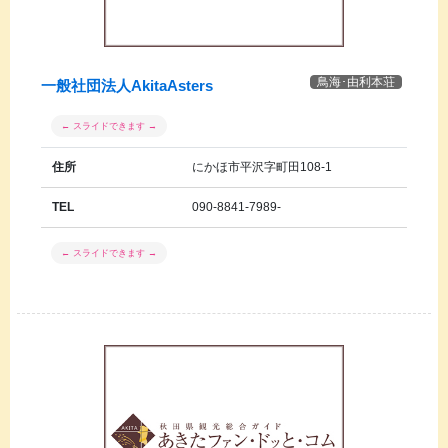
鳥海･由利本荘
一般社団法人AkitaAsters
住所
にかほ市平沢字町田108-1
TEL
090-8841-7989-