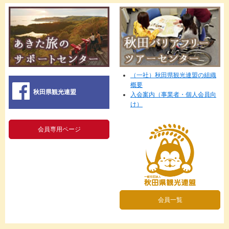
（一社）秋田県観光連盟の組織
概要
秋田県観光連盟
入会案内（事業者・個人会員向
け）
会員専用ページ
会員一覧