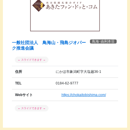
鳥海･由利本荘
一般社団法人 鳥海山・飛島ジオパー
ク推進会議
住所
にかほ市象潟町字大塩越36-1
TEL
0184-62-9777
Webサイト
https://chokaitobishima.com/