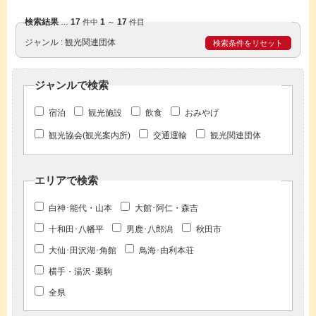
検索結果
17
1
17
…
件中
～
件目
ジャンル
観光関連団体
検索条件をリセット
ジャンルで検索
宿泊
観光施設
飲食
おみやげ
観光協会(観光案内所)
交通運輸
観光関連団体
エリアで検索
白神･能代・山本
大館･阿仁・森吉
十和田･八幡平
男鹿･八郎潟
秋田市
大仙･田沢湖･角館
鳥海･由利本荘
横手・湯沢･栗駒
全県