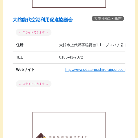
大館･阿仁・森吉
大館能代空港利用促進協議会
住所
大館市上代野字稲荷台1-1ニプロハチ公ドーム 
TEL
0186-43-7072
Webサイト
http://www.odate-noshiro-airport.com