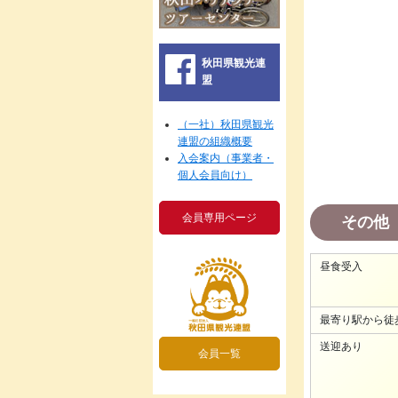
秋田県観光連
盟
（一社）秋田県観光
連盟の組織概要
入会案内（事業者・
個人会員向け）
会員専用ページ
その他
昼食受入
最寄り駅から徒
送迎あり
会員一覧