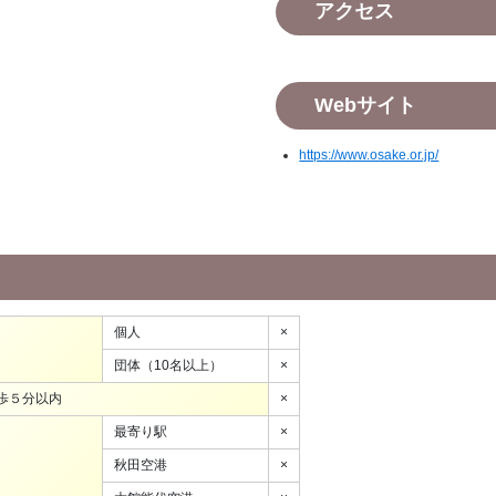
アクセス
Webサイト
https://www.osake.or.jp/
個人
×
団体（10名以上）
×
歩５分以内
×
最寄り駅
×
秋田空港
×