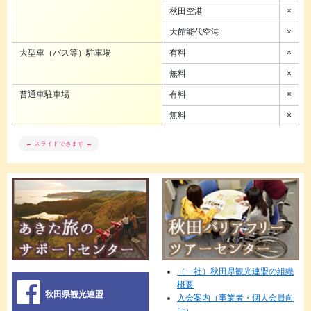
秋田空港
×
大館能代空港
×
大型車（バス等）駐車場
有料
×
無料
×
普通車駐車場
有料
×
無料
×
（一社）秋田県観光連盟の組織
概要
秋田県観光連盟
入会案内（事業者・個人会員向
け）