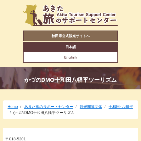
秋田県公式観光サイトへ
日本語
English
かづのDMO十和田八幡平ツーリズム
Home
あきた旅のサポートセンター
観光関連団体
十和田･八幡平
かづのDMO十和田八幡平ツーリズム
〒018-5201