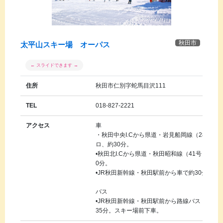
秋田市
太平山スキー場 オーパス
住所
秋田市仁別字蛇馬目沢111
TEL
018-827-2221
アクセス
車
・秋田中央I.Cから県道・岩見船岡線（28号）
ロ、約30分。
•秋田北I.Cから県道・秋田昭和線（41号）お
0分。
•JR秋田新幹線・秋田駅前から車で約30分。
バス
•JR秋田新幹線・秋田駅前から路線バス（仁別
35分。スキー場前下車。