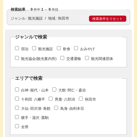
検索結果
9
1
9
…
件中
～
件目
ジャンル
観光施設
地域
秋田市
検索条件をリセット
ジャンルで検索
宿泊
観光施設
飲食
おみやげ
観光協会(観光案内所)
交通運輸
観光関連団体
エリアで検索
白神･能代・山本
大館･阿仁・森吉
十和田･八幡平
男鹿･八郎潟
秋田市
大仙･田沢湖･角館
鳥海･由利本荘
横手・湯沢･栗駒
全県