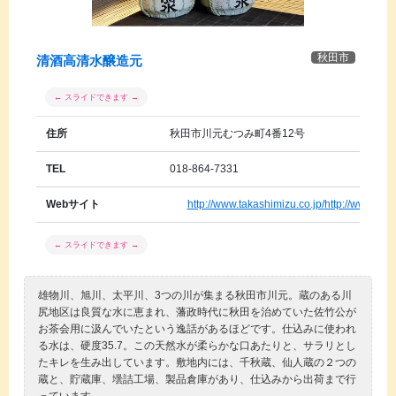
秋田市
清酒高清水醸造元
住所
秋田市川元むつみ町4番12号
TEL
018-864-7331
Webサイト
http://www.takashimizu.co.jp/
http://www.tak
雄物川、旭川、太平川、3つの川が集まる秋田市川元。蔵のある川
尻地区は良質な水に恵まれ、藩政時代に秋田を治めていた佐竹公が
お茶会用に汲んでいたという逸話があるほどです。仕込みに使われ
る水は、硬度35.7。この天然水が柔らかな口あたりと、サラリとし
たキレを生み出しています。敷地内には、千秋蔵、仙人蔵の２つの
蔵と、貯蔵庫、壜詰工場、製品倉庫があり、仕込みから出荷まで行
っています。