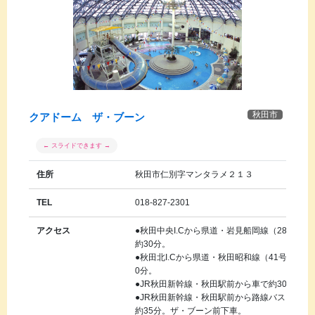
秋田市
クアドーム ザ・ブーン
住所
秋田市仁別字マンタラメ２１３
TEL
018-827-2301
アクセス
●秋田中央I.Cから県道・岩見船岡線（28号）
約30分。
●秋田北I.Cから県道・秋田昭和線（41号）お
0分。
●JR秋田新幹線・秋田駅前から車で約30分。
●JR秋田新幹線・秋田駅前から路線バス（仁別
約35分。ザ・ブーン前下車。