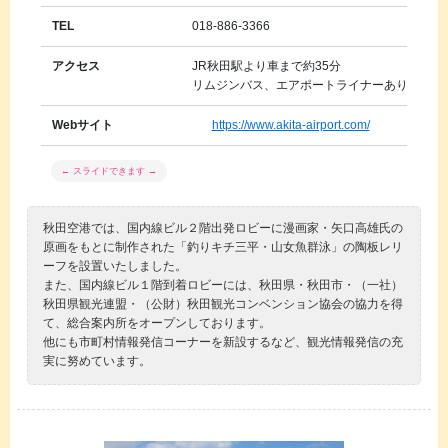
TEL
018-886-3366
アクセス
JR秋田駅より車まで約35分
リムジンバス、エアポートライナーあり
Webサイト
https://www.akita-airport.com/
秋田空港では、国内線ビル２階出発ロビーに漫画家・矢口高雄氏の
原画をもとに制作された「釣りキチ三平・山女魚群泳」の陶板レリ
ーフを設置いたしました。
また、国内線ビル１階到着ロビーには、秋田県・秋田市・（一社）
秋田県観光連盟・（公財）秋田観光コンベンション協会の協力を得
て、総合案内所をオープンしております。
他にも市町村情報発信コーナーを新設するなど、観光情報発信の充
実に努めています。