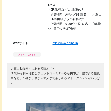
●バス
・JR新屋駅からご乗車の方
…所要時間 約8分／路 線 名 「大森山公園線
・JR秋田駅からご乗車の方
…所要時間 約30分／路 線 名 「新屋線／大
ル 西口のりば7番線
Webサイト
http://www.anipa.jp
大森山動物園内にある遊園地です。
２歳から利用可能なジェットコースターや秋田市が一望できる観覧
車など、小さな子供から大人まで楽しめるアトラクションがいっぱ
い！