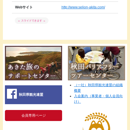
Webサイト
http://www.selion-akita.com/
（一社）秋田県観光連盟の組織
概要
秋田県観光連盟
入会案内（事業者・個人会員向
け）
会員専用ページ