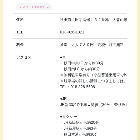
住所
秋田市浜田字潟端１５４番地 大森山動物園内
TEL
018-828-1321
料金
通常 大人７３０円、高校生以下無料
アクセス
●車
・秋田中央I.C.から約30分
・秋田南I.C.から約30分
※無料駐車場有り（小型普通乗用車で約430台
※駐車場の詳しい情報につきましては、大森山
TEL：018-828-5508
●JR
JR新屋駅で下車→徒歩（30分。登り坂あり）
●タクシー
・JR秋田駅から約20分
・JR新屋駅から約3分
・秋田空港から約30分