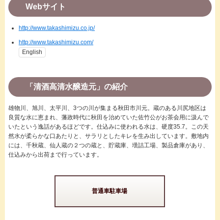
Webサイト
http://www.takashimizu.co.jp/
http://www.takashimizu.com/
English
「清酒高清水醸造元」の紹介
雄物川、旭川、太平川、3つの川が集まる秋田市川元。蔵のある川尻地区は
良質な水に恵まれ、藩政時代に秋田を治めていた佐竹公がお茶会用に汲んで
いたという逸話があるほどです。仕込みに使われる水は、硬度35.7。この天
然水が柔らかな口あたりと、サラリとしたキレを生み出しています。敷地内
には、千秋蔵、仙人蔵の２つの蔵と、貯蔵庫、壜詰工場、製品倉庫があり、
仕込みから出荷まで行っています。
普通車駐車場