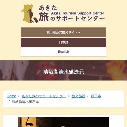
秋田県公式観光サイトへ
日本語
English
清酒高清水醸造元
Home
あきた旅のサポートセンター
観光施設
秋田市
清酒高清水醸造元