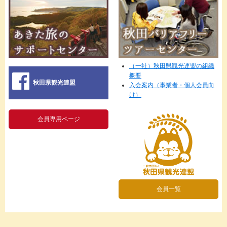
（一社）秋田県観光連盟の組織
概要
秋田県観光連盟
入会案内（事業者・個人会員向
け）
会員専用ページ
会員一覧