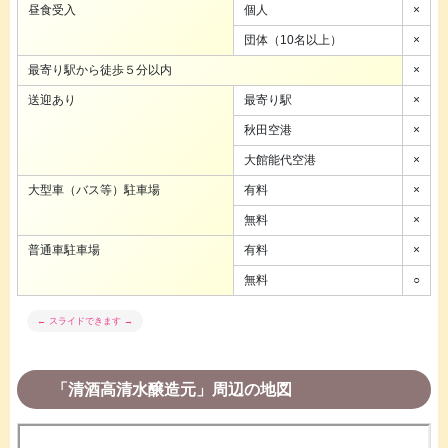
昼食受入
個人
×
団体（10名以上）
×
最寄り駅から徒歩５分以内
×
送迎あり
最寄り駅
×
秋田空港
×
大館能代空港
×
大型車（バス等）駐車場
有料
×
無料
×
普通車駐車場
有料
×
無料
○
「清酒高清水醸造元」周辺の地図