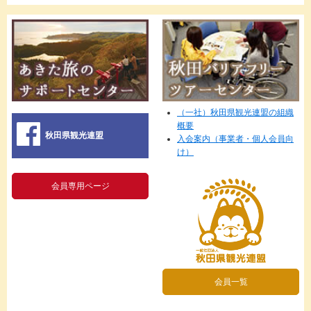
（一社）秋田県観光連盟の組織
概要
秋田県観光連盟
入会案内（事業者・個人会員向
け）
会員専用ページ
会員一覧