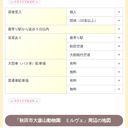
昼食受入
個人
×
団体（10名以上）
×
最寄り駅から徒歩５分以内
×
送迎あり
最寄り駅
×
秋田空港
×
大館能代空港
×
大型車（バス等）駐車場
有料
○
無料
×
普通車駐車場
有料
×
無料
×
「秋田市大森山動物園 ミルヴェ」周辺の地図