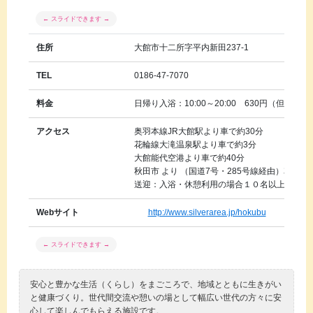
住所
大館市十二所字平内新田237-1
TEL
0186-47-7070
料金
日帰り入浴：10:00～20:00 630円（但し15:
アクセス
奥羽本線JR大館駅より車で約30分
花輪線大滝温泉駅より車で約3分
大館能代空港より車で約40分
秋田市 より （国道7号・285号線経由）車で約2
送迎：入浴・休憩利用の場合１０名以上で対応（
Webサイト
http://www.silverarea.jp/hokubu
安心と豊かな生活（くらし）をまごころで、地域とともに生きがい
と健康づくり。世代間交流や憩いの場として幅広い世代の方々に安
心して楽しんでもらえる施設です。