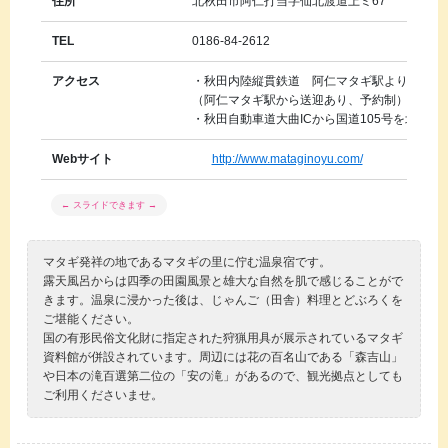
住所
北秋田市阿仁打当字仙北渡道上ミ67
TEL
0186-84-2612
アクセス
・秋田内陸縦貫鉄道 阿仁マタギ駅より徒歩で約
（阿仁マタギ駅から送迎あり、予約制）
・秋田自動車道大曲ICから国道105号を北秋田方
Webサイト
http://www.mataginoyu.com/
マタギ発祥の地であるマタギの里に佇む温泉宿です。
露天風呂からは四季の田園風景と雄大な自然を肌で感じることがで
きます。温泉に浸かった後は、じゃんご（田舎）料理とどぶろくを
ご堪能ください。
国の有形民俗文化財に指定された狩猟用具が展示されているマタギ
資料館が併設されています。周辺には花の百名山である「森吉山」
や日本の滝百選第二位の「安の滝」があるので、観光拠点としても
ご利用くださいませ。