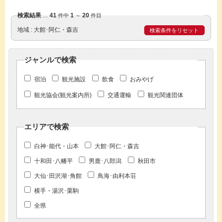
検索結果
41
1
20
…
件中
～
件目
地域
大館･阿仁・森吉
検索条件をリセット
ジャンルで検索
宿泊
観光施設
飲食
おみやげ
観光協会(観光案内所)
交通運輸
観光関連団体
エリアで検索
白神･能代・山本
大館･阿仁・森吉
十和田･八幡平
男鹿･八郎潟
秋田市
大仙･田沢湖･角館
鳥海･由利本荘
横手・湯沢･栗駒
全県