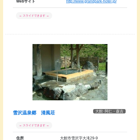
Webサイト
http://www.grandpark-hotel.jp/
大館･阿仁・森吉
雪沢温泉郷 清風荘
住所
大館市雪沢字大滝29-9