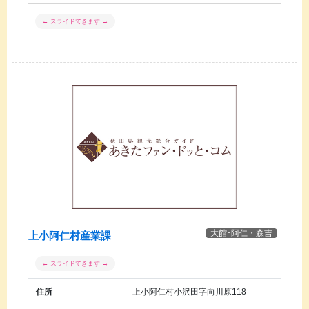
大館･阿仁・森吉
上小阿仁村産業課
住所
上小阿仁村小沢田字向川原118