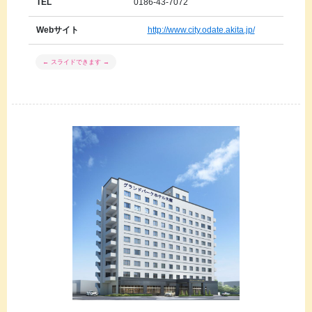
TEL
0186-43-7072
Webサイト
http://www.city.odate.akita.jp/