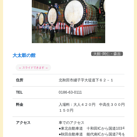
大館･阿仁・森吉
大太鼓の館
住所
北秋田市綴子字大堤道下６２－１
TEL
0186-63-0111
料金
入場料：大人４２０円 中高生３００円 小学
１５０円
アクセス
車でのアクセス
●東北自動車道 十和田ICから国道103号経由
●秋田自動車道 能代南ICから国道7号を大館市