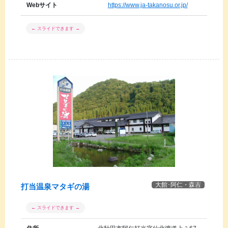
Webサイト
https://www.ja-takanosu.or.jp/
大館･阿仁・森吉
打当温泉マタギの湯