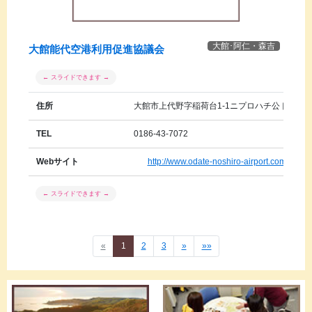
大館･阿仁・森吉
大館能代空港利用促進協議会
住所
大館市上代野字稲荷台1-1ニプロハチ公ドーム 
TEL
0186-43-7072
Webサイト
http://www.odate-noshiro-airport.com
«
1
2
3
»
»»