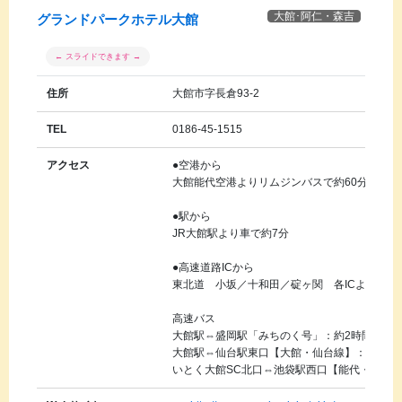
大館･阿仁・森吉
グランドパークホテル大館
住所
大館市字長倉93-2
TEL
0186-45-1515
アクセス
●空港から
大館能代空港よりリムジンバスで約60分【長倉町
●駅から
JR大館駅より車で約7分
●高速道路ICから
東北道 小坂／十和田／碇ヶ関 各ICより約40
高速バス
大館駅⇔盛岡駅「みちのく号」：約2時間30分
大館駅⇔仙台駅東口【大館・仙台線】：約4時間
いとく大館SC北口⇔池袋駅西口【能代・池袋線