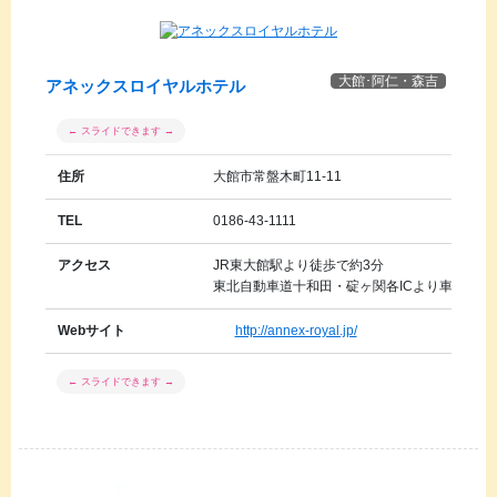
大館･阿仁・森吉
アネックスロイヤルホテル
住所
大館市常盤木町11-11
TEL
0186-43-1111
アクセス
JR東大館駅より徒歩で約3分
東北自動車道十和田・碇ヶ関各ICより車で約40
Webサイト
http://annex-royal.jp/