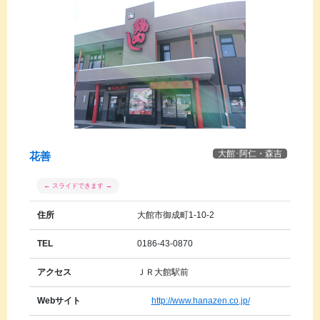
大館･阿仁・森吉
花善
住所
大館市御成町1-10-2
TEL
0186-43-0870
アクセス
ＪＲ大館駅前
Webサイト
http://www.hanazen.co.jp/