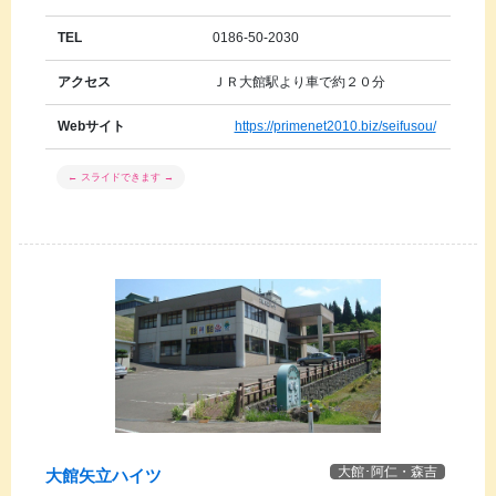
TEL
0186-50-2030
アクセス
ＪＲ大館駅より車で約２０分
Webサイト
https://primenet2010.biz/seifusou/
大館･阿仁・森吉
大館矢立ハイツ