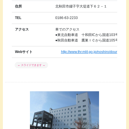
住所
北秋田市綴子字大堤道下６２－１
TEL
0186-63-2233
アクセス
車でのアクセス
●東北自動車道 十和田ICから国道103号経由
●秋田自動車道 鷹巣ＩＣから国道105号線を綴
Webサイト
http://www.thr.mlit.go.jp/noshiro/douro/mit