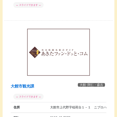
大館･阿仁・森吉
大館市観光課
住所
大館市上代野字稲荷台１－１ ニプロハチ公ド