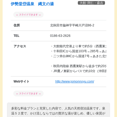
大館･阿仁・森吉
伊勢堂岱温泉 縄文の湯
住所
北秋田市脇神字平崎川戸沼86-2
TEL
0186-63-2626
アクセス
・大館能代空港より車で約5分（西鷹巣大橋手
・十和田ICから国道103号→285号→あきた北
・二ツ井白神ICから国道7号→あきた北空港線、
・秋田内陸線 西鷹巣駅から徒歩で約20分（西
・JR鷹ノ巣駅からバスで約10分（沖田面行・
Webサイト
http://www.jomonnoyu.com/
多彩な料金プランと充実した内容で、人気の天然宿泊温泉です。泉
温５２度で、かけ流しならではの贅沢な湯が楽しめ、優しい泉質が