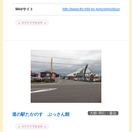
Webサイト
http://www.thr.mlit.go.jp/noshiro/douro/mit
大館･阿仁・森吉
道の駅たかのす ぶっさん館