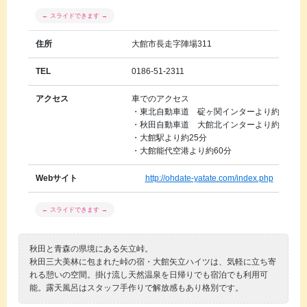
住所
大館市長走字陣場311
TEL
0186-51-2311
アクセス
車でのアクセス
・東北自動車道 碇ヶ関インターより約7分
・秋田自動車道 大館北インターより約20分
・大館駅より約25分
・大館能代空港より約60分
Webサイト
http://ohdate-yatate.com/index.php
秋田と青森の県境にある矢立峠。
秋田三大美林に包まれた峠の宿・大館矢立ハイツは、気軽に立ち寄
れる憩いの空間。掛け流し天然温泉を日帰りでも宿泊でも利用可
能。露天風呂はスタッフ手作りで解放感もあり格別です。