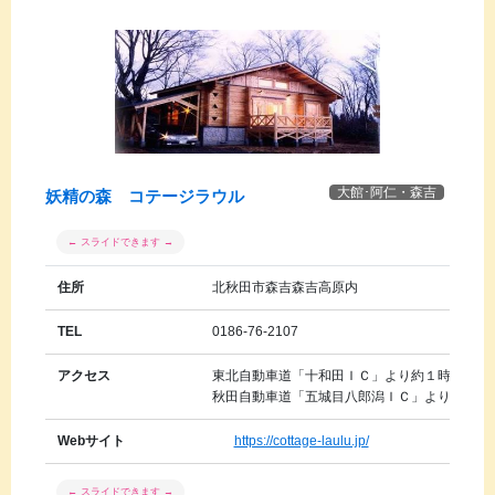
大館･阿仁・森吉
妖精の森 コテージラウル
住所
北秋田市森吉森吉高原内
TEL
0186-76-2107
アクセス
東北自動車道「十和田ＩＣ」より約１時間３０
秋田自動車道「五城目八郎潟ＩＣ」より約６０
Webサイト
https://cottage-laulu.jp/