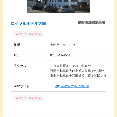
大館･阿仁・森吉
ロイヤルホテル大館
住所
大館市中道1-2-26
TEL
0186-49-4511
アクセス
ＪＲ大館駅より徒歩で約５分
秋田自動車道大館北ICより車で約15分
東北自動車道十和田湖IC、碇ヶ関ICより車で約
Webサイト
http://www.royal-hotel.jp