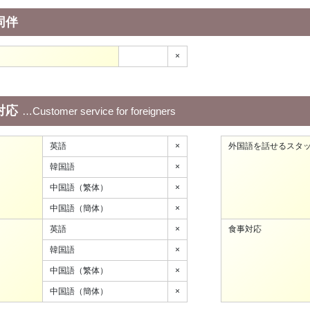
同伴
×
対応
Customer service for foreigners
英語
×
外国語を話せるスタ
韓国語
×
中国語（繁体）
×
中国語（簡体）
×
英語
×
食事対応
韓国語
×
中国語（繁体）
×
中国語（簡体）
×