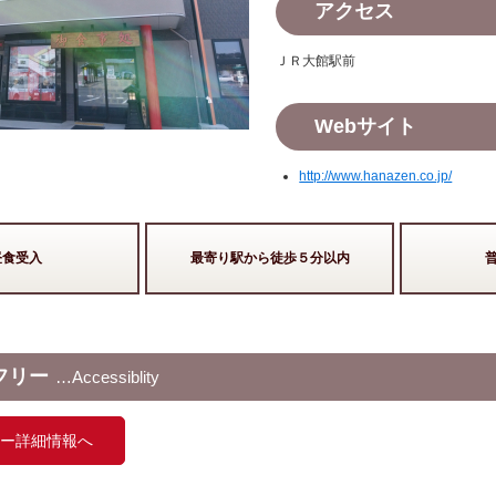
アクセス
ＪＲ大館駅前
Webサイト
http://www.hanazen.co.jp/
昼食受入
最寄り駅から徒歩５分以内
フリー
Accessiblity
ー詳細情報へ