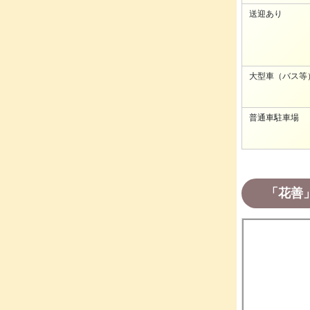
送迎あり
大型車（バス等
普通車駐車場
「花善