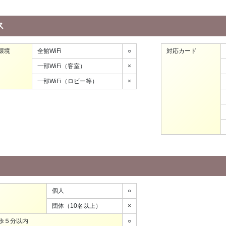
ス
環境
全館WiFi
○
対応カード
一部WiFi（客室）
×
一部WiFi（ロビー等）
×
個人
○
団体（10名以上）
×
歩５分以内
○