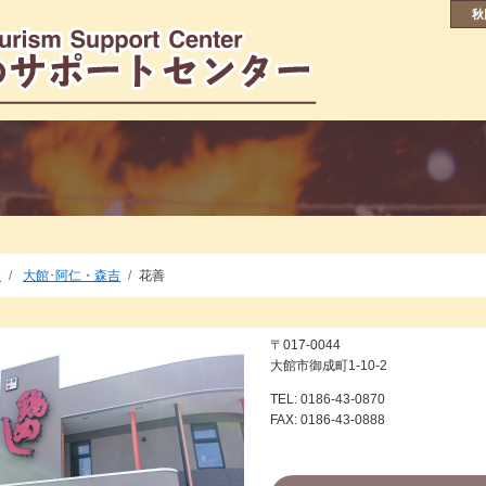
秋
食
大館･阿仁・森吉
花善
〒017-0044
大館市御成町1-10-2
TEL: 0186-43-0870
FAX: 0186-43-0888