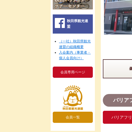
秋田県観光連
盟
（一社）秋田県観光
連盟の組織概要
入会案内（事業者・
個人会員向け）
会員専用ページ
バリア
バリアフリ
会員一覧