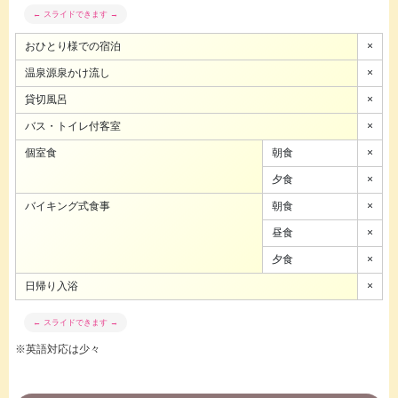
おひとり様での宿泊
×
温泉源泉かけ流し
×
貸切風呂
×
バス・トイレ付客室
×
個室食
朝食
×
夕食
×
バイキング式食事
朝食
×
昼食
×
夕食
×
日帰り入浴
×
※英語対応は少々