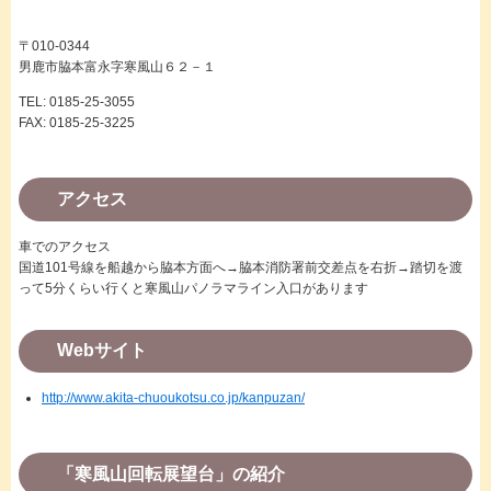
〒010-0344
男鹿市脇本富永字寒風山６２－１
TEL: 0185-25-3055
FAX: 0185-25-3225
アクセス
車でのアクセス
国道101号線を船越から脇本方面へ→脇本消防署前交差点を右折→踏切を渡
って5分くらい行くと寒風山パノラマライン入口があります
Webサイト
http://www.akita-chuoukotsu.co.jp/kanpuzan/
「寒風山回転展望台」の紹介