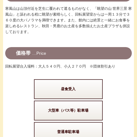
寒風山は山頂付近を芝生に覆われて遮るものがなく、「眺望の山 世界三景 寒
風山」と謳われる程に眺望が素晴らしく、回転展望室からは一周１３分で３
６０度の大パノラマを満喫できます。また、館内には絶景と一緒にお食事を
楽しめるレストラン、秋田・男鹿のお土産を多数揃えたお土産プラザも併設
しております。
価格帯
Price
回転展望台入場料：大人５４０円、小人２７０円 ※団体割引あり
昼食受入
大型車（バス等）駐車場
普通車駐車場