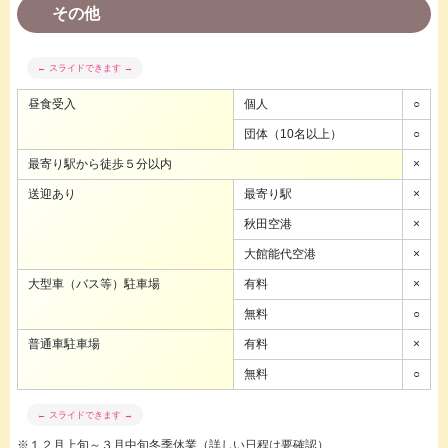
その他
昼食受入
個人
○
団体（10名以上）
○
最寄り駅から徒歩５分以内
×
送迎あり
最寄り駅
×
秋田空港
×
大館能代空港
×
大型車（バス等）駐車場
有料
×
無料
○
普通車駐車場
有料
×
無料
○
※１２月上旬～３月中旬冬季休業（詳しい日程は要確認）