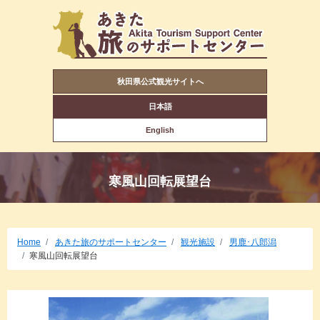
秋田県公式観光サイトへ
日本語
English
寒風山回転展望台
Home
あきた旅のサポートセンター
観光施設
男鹿･八郎潟
寒風山回転展望台