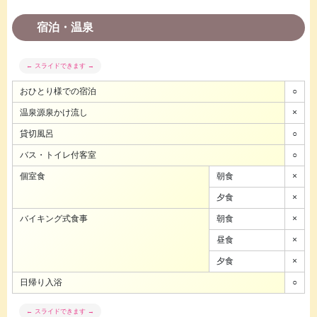
宿泊・温泉
おひとり様での宿泊
○
温泉源泉かけ流し
×
貸切風呂
○
バス・トイレ付客室
○
個室食
朝食
×
夕食
×
バイキング式食事
朝食
×
昼食
×
夕食
×
日帰り入浴
○