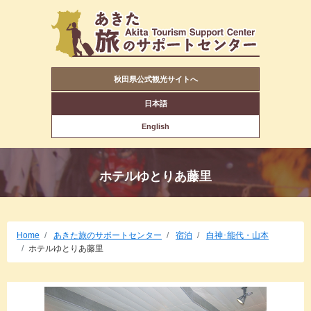
秋田県公式観光サイトへ
日本語
English
ホテルゆとりあ藤里
Home
あきた旅のサポートセンター
宿泊
白神･能代・山本
ホテルゆとりあ藤里