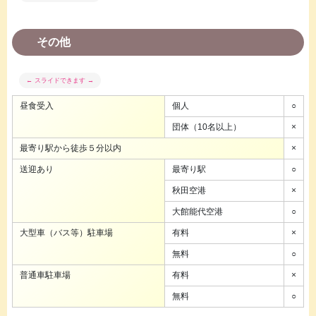
その他
昼食受入
個人
○
団体（10名以上）
×
最寄り駅から徒歩５分以内
×
送迎あり
最寄り駅
○
秋田空港
×
大館能代空港
○
大型車（バス等）駐車場
有料
×
無料
○
普通車駐車場
有料
×
無料
○