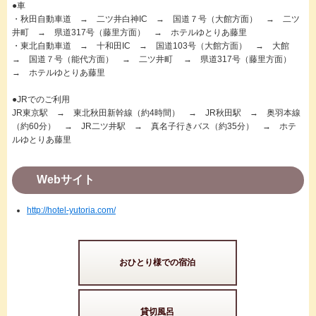
●車
・秋田自動車道 → 二ツ井白神IC → 国道７号（大館方面） → 二ツ
井町 → 県道317号（藤里方面） → ホテルゆとりあ藤里
・東北自動車道 → 十和田IC → 国道103号（大館方面） → 大館
→ 国道７号（能代方面） → 二ツ井町 → 県道317号（藤里方面）
→ ホテルゆとりあ藤里
●JRでのご利用
JR東京駅 → 東北秋田新幹線（約4時間） → JR秋田駅 → 奥羽本線
（約60分） → JR二ツ井駅 → 真名子行きバス（約35分） → ホテ
ルゆとりあ藤里
Webサイト
http://hotel-yutoria.com/
おひとり様での宿泊
貸切風呂