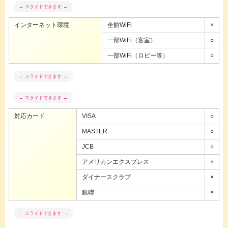
インターネット環境
全館WiFi
×
一部WiFi（客室）
○
一部WiFi（ロビー等）
○
対応カード
VISA
○
MASTER
○
JCB
○
アメリカンエクスプレス
×
ダイナースクラブ
×
銀聯
×