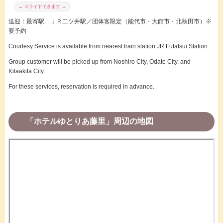
送迎：最寄駅 ＪＲ二ツ井駅／団体客限定（能代市・大館市・北秋田市）※
要予約
Courtesy Service is available from nearest train station JR Futatsui Station.
Group customer will be picked up from Noshiro City, Odate City, and
Kitaakita City.
For these services, reservation is required in advance.
「ホテルゆとりあ藤里」周辺の地図