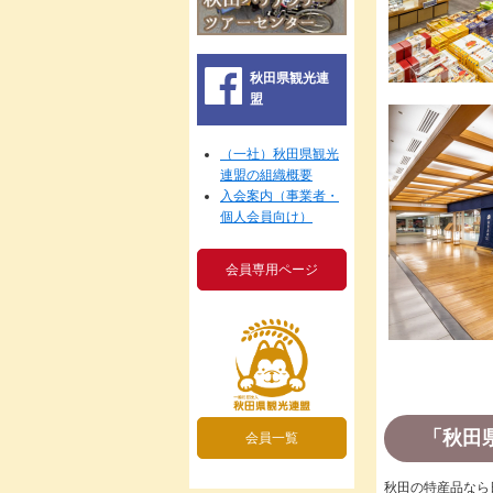
秋田県観光連
盟
（一社）秋田県観光
連盟の組織概要
入会案内（事業者・
個人会員向け）
会員専用ページ
「秋田
会員一覧
秋田の特産品なら