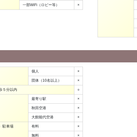
一部WiFi（ロビー等）
×
個人
×
団体（10名以上）
×
歩５分以内
○
最寄り駅
×
秋田空港
×
大館能代空港
×
）駐車場
有料
×
無料
×