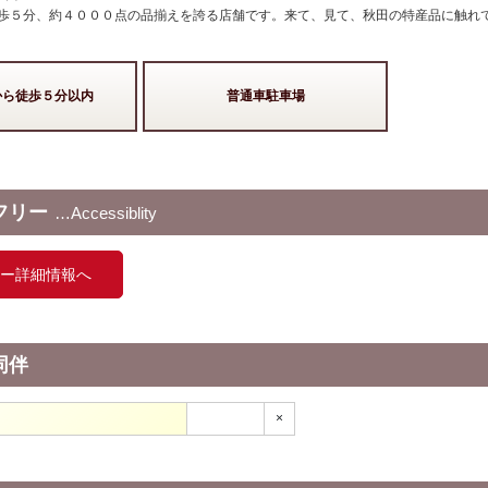
歩５分、約４０００点の品揃えを誇る店舗です。来て、見て、秋田の特産品に触れ
から徒歩５分以内
普通車駐車場
フリー
Accessiblity
ー詳細情報へ
同伴
×