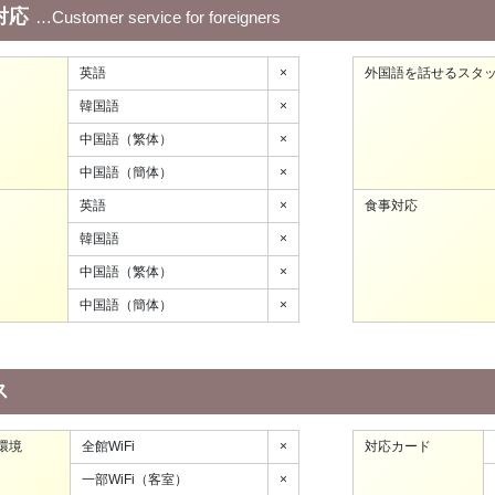
対応
Customer service for foreigners
英語
×
外国語を話せるスタ
韓国語
×
中国語（繁体）
×
中国語（簡体）
×
英語
×
食事対応
韓国語
×
中国語（繁体）
×
中国語（簡体）
×
ス
環境
全館WiFi
×
対応カード
一部WiFi（客室）
×