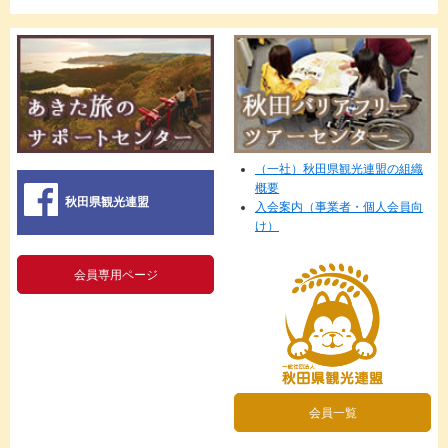
（一社）秋田県観光連盟の組織
概要
秋田県観光連盟
入会案内（事業者・個人会員向
け）
会員専用ページ
会員一覧