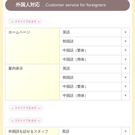
外国人対応
Customer service for foreigners
ホームページ
英語
×
韓国語
×
中国語（繁体）
×
中国語（簡体）
×
案内表示
英語
×
韓国語
×
中国語（繁体）
×
中国語（簡体）
×
外国語を話せるスタッフ
英語
×