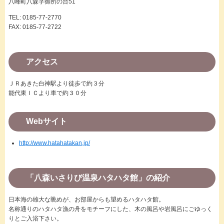
八峰町八森字御所の台51
TEL: 0185-77-2770
FAX: 0185-77-2722
アクセス
ＪＲあきた白神駅より徒歩で約３分
能代東ＩＣより車で約３０分
Webサイト
http://www.hatahatakan.jp/
「八森いさりび温泉ハタハタ館」の紹介
日本海の雄大な眺めが、お部屋からも望めるハタハタ館。
名称通りのハタハタ漁の舟をモチーフにした、木の風呂や岩風呂にごゆっく
りとご入浴下さい。