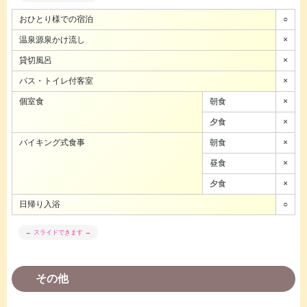
おひとり様での宿泊
○
温泉源泉かけ流し
×
貸切風呂
×
バス・トイレ付客室
×
個室食
朝食
×
夕食
×
バイキング式食事
朝食
×
昼食
×
夕食
×
日帰り入浴
○
その他