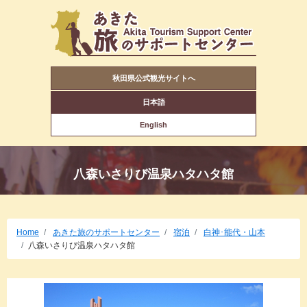
秋田県公式観光サイトへ
日本語
English
八森いさりび温泉ハタハタ館
Home
あきた旅のサポートセンター
宿泊
白神･能代・山本
八森いさりび温泉ハタハタ館