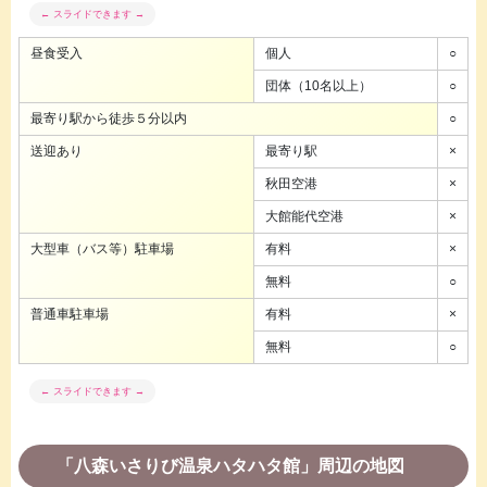
昼食受入
個人
○
団体（10名以上）
○
最寄り駅から徒歩５分以内
○
送迎あり
最寄り駅
×
秋田空港
×
大館能代空港
×
大型車（バス等）駐車場
有料
×
無料
○
普通車駐車場
有料
×
無料
○
「八森いさりび温泉ハタハタ館」周辺の地図