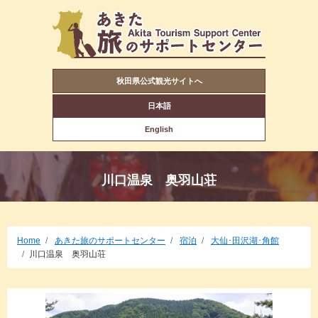
秋田県公式観光サイトへ
日本語
English
川口温泉 奥羽山荘
Home
あきた旅のサポートセンター
宿泊
大仙･田沢湖･角館
川口温泉 奥羽山荘