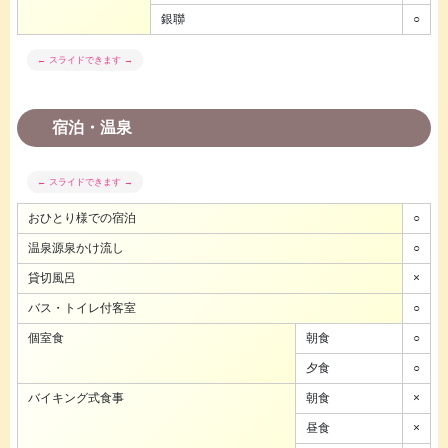
銀聯
○
宿泊・温泉
おひとり様での宿泊
○
温泉源泉かけ流し
○
貸切風呂
×
バス・トイレ付客室
○
個室食
朝食
○
夕食
○
バイキング式食事
朝食
×
昼食
×