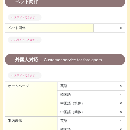
ペット同伴
ペット同伴
○
外国人対応
Customer service for foreigners
ホームページ
英語
×
韓国語
×
中国語（繁体）
×
中国語（簡体）
×
案内表示
英語
×
韓国語
×