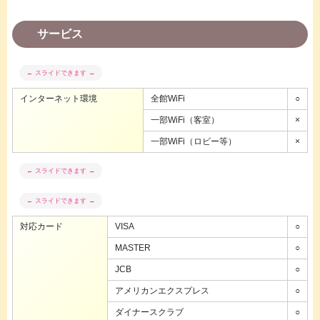
サービス
インターネット環境
全館WiFi
○
一部WiFi（客室）
×
一部WiFi（ロビー等）
×
対応カード
VISA
○
MASTER
○
JCB
○
アメリカンエクスプレス
○
ダイナースクラブ
○