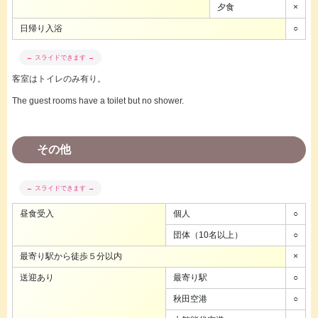
夕食
×
日帰り入浴
○
客室はトイレのみ有り。
The guest rooms have a toilet but no shower.
その他
昼食受入
個人
○
団体（10名以上）
○
最寄り駅から徒歩５分以内
×
送迎あり
最寄り駅
○
秋田空港
○