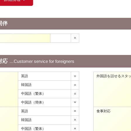
同伴
×
対応
Customer service for foreigners
英語
○
外国語を話せるスタ
韓国語
○
中国語（繁体）
○
中国語（簡体）
×
英語
×
食事対応
韓国語
×
中国語（繁体）
×