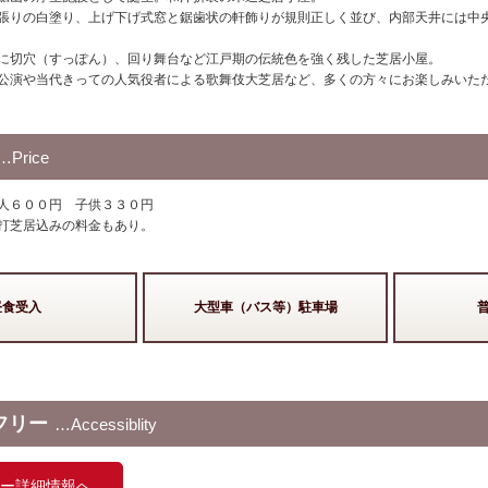
張りの白塗り、上げ下げ式窓と鋸歯状の軒飾りが規則正しく並び、内部天井には中
に切穴（すっぽん）、回り舞台など江戸期の伝統色を強く残した芝居小屋。
公演や当代きっての人気役者による歌舞伎大芝居など、多くの方々にお楽しみいた
Price
人６００円 子供３３０円
打芝居込みの料金もあり。
昼食受入
大型車（バス等）駐車場
フリー
Accessiblity
ー詳細情報へ