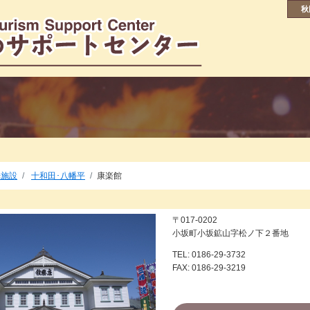
秋
光施設
十和田･八幡平
康楽館
〒017-0202
小坂町小坂鉱山字松ノ下２番地
TEL: 0186-29-3732
FAX: 0186-29-3219