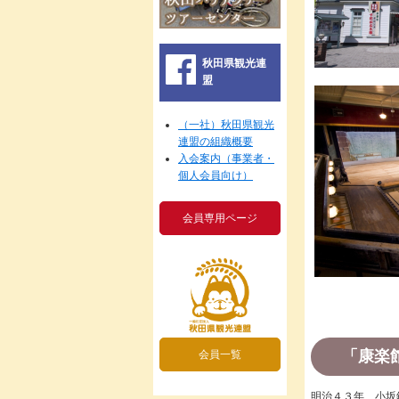
秋田県観光連
盟
（一社）秋田県観光
連盟の組織概要
入会案内（事業者・
個人会員向け）
会員専用ページ
「康楽
会員一覧
明治４３年、小坂