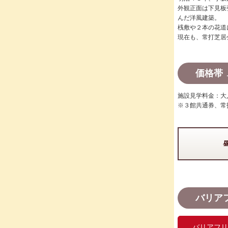
外観正面は下見板
んだ洋風建築。
桟敷や２本の花道
現在も、常打芝居
価格帯
施設見学料金：大
※３館共通券、常
バリア
バリアフリ