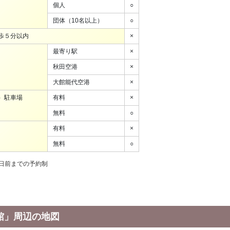
個人
○
団体（10名以上）
○
歩５分以内
×
最寄り駅
×
秋田空港
×
大館能代空港
×
）駐車場
有料
×
無料
○
有料
×
無料
○
日前までの予約制
館」周辺の地図