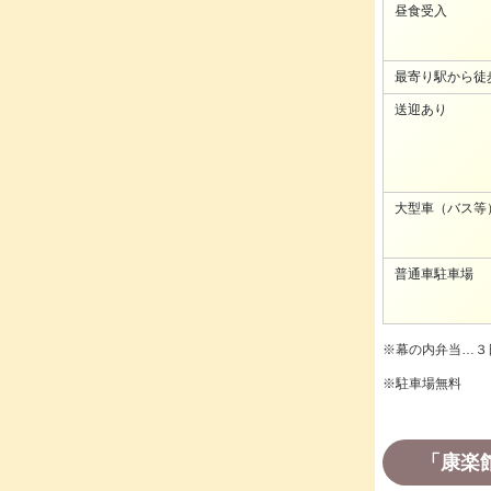
昼食受入
最寄り駅から徒
送迎あり
大型車（バス等
普通車駐車場
※幕の内弁当…３
※駐車場無料
「康楽