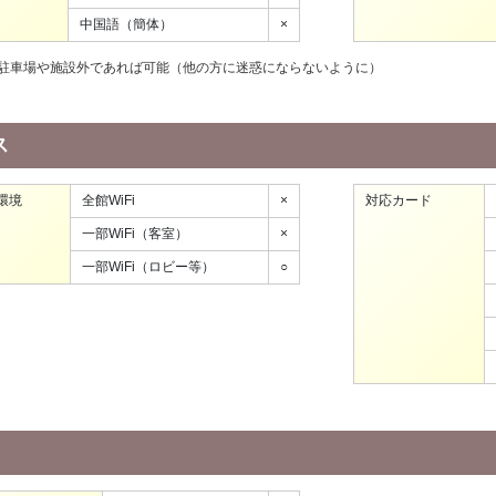
中国語（簡体）
×
駐車場や施設外であれば可能（他の方に迷惑にならないように）
ス
環境
全館WiFi
×
対応カード
一部WiFi（客室）
×
一部WiFi（ロビー等）
○