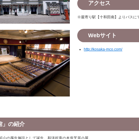
アクセス
※最寄り駅【十和田南】よりバスに
Webサイト
http://kosaka-mco.com/
館」の紹介
鉱山の厚生施設として誕生。和洋折衷の木造芝居小屋。