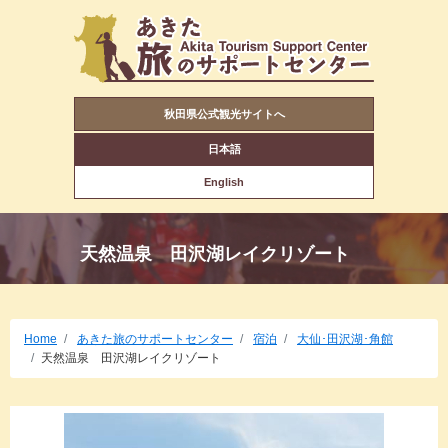
秋田県公式観光サイトへ
日本語
English
天然温泉 田沢湖レイクリゾート
Home
あきた旅のサポートセンター
宿泊
大仙･田沢湖･角館
天然温泉 田沢湖レイクリゾート