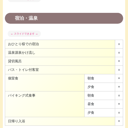
宿泊・温泉
おひとり様での宿泊
○
温泉源泉かけ流し
○
貸切風呂
×
バス・トイレ付客室
○
個室食
朝食
×
夕食
×
バイキング式食事
朝食
○
昼食
×
夕食
○
日帰り入浴
×