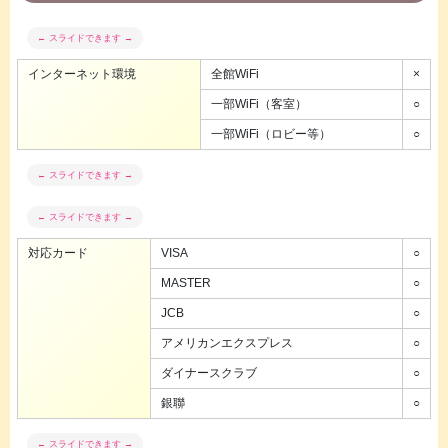
インターネット環境
全館WiFi
×
一部WiFi（客室）
○
一部WiFi（ロビー等）
○
対応カード
VISA
○
MASTER
○
JCB
○
アメリカンエクスプレス
○
ダイナースクラブ
○
銀聯
○