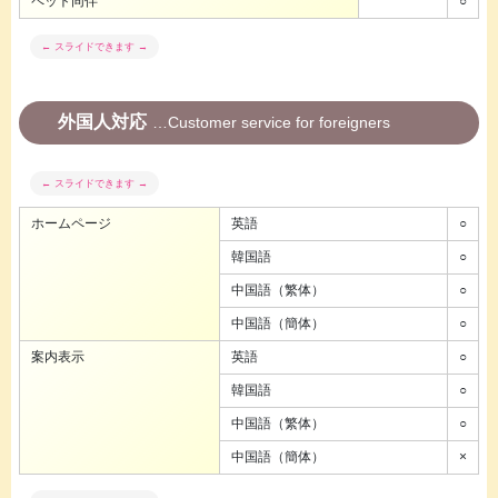
ペット同伴
○
外国人対応
Customer service for foreigners
ホームページ
英語
○
韓国語
○
中国語（繁体）
○
中国語（簡体）
○
案内表示
英語
○
韓国語
○
中国語（繁体）
○
中国語（簡体）
×