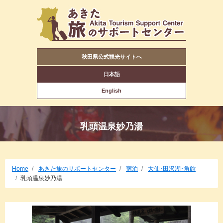
秋田県公式観光サイトへ
日本語
English
乳頭温泉妙乃湯
Home
あきた旅のサポートセンター
宿泊
大仙･田沢湖･角館
乳頭温泉妙乃湯