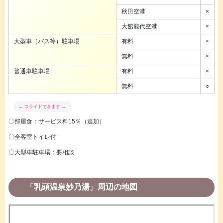
秋田空港
×
大館能代空港
×
大型車（バス等）駐車場
有料
×
無料
×
普通車駐車場
有料
×
無料
○
〇部屋食：サービス料15％（追加）
〇全客室トイレ付
〇大型車駐車場：要相談
「乳頭温泉妙乃湯」周辺の地図