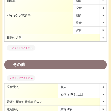
個室食
朝食
○
夕食
○
バイキング式食事
朝食
×
昼食
×
夕食
×
日帰り入浴
○
その他
昼食受入
個人
○
団体（10名以上）
×
最寄り駅から徒歩５分以内
×
送迎あり
最寄り駅
×