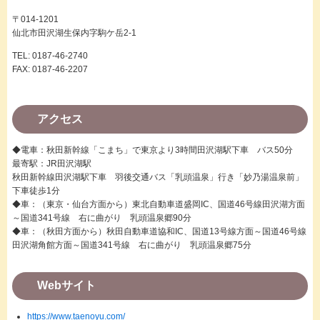
〒014-1201
仙北市田沢湖生保内字駒ケ岳2-1
TEL: 0187-46-2740
FAX: 0187-46-2207
アクセス
◆電車：秋田新幹線「こまち」で東京より3時間田沢湖駅下車 バス50分
最寄駅：JR田沢湖駅
秋田新幹線田沢湖駅下車 羽後交通バス「乳頭温泉」行き「妙乃湯温泉前」
下車徒歩1分
◆車：（東京・仙台方面から）東北自動車道盛岡IC、国道46号線田沢湖方面
～国道341号線 右に曲がり 乳頭温泉郷90分
◆車：（秋田方面から）秋田自動車道協和IC、国道13号線方面～国道46号線
田沢湖角館方面～国道341号線 右に曲がり 乳頭温泉郷75分
Webサイト
https://www.taenoyu.com/