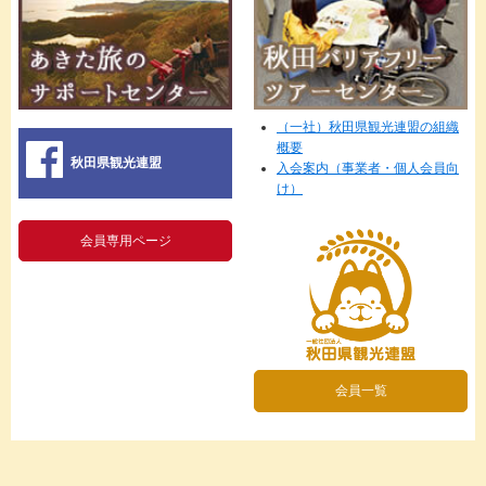
（一社）秋田県観光連盟の組織
概要
秋田県観光連盟
入会案内（事業者・個人会員向
け）
会員専用ページ
会員一覧