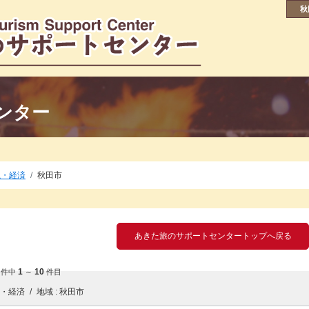
秋
ンター
融・経済
秋田市
あきた旅のサポートセンタートップへ戻る
0
1
10
件中
～
件目
融・経済
地域
秋田市