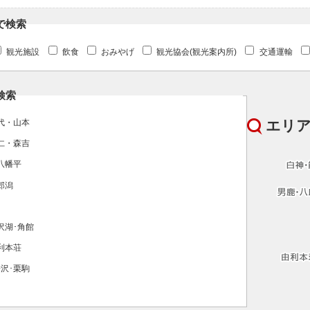
で検索
観光施設
飲食
おみやげ
観光協会(観光案内所)
交通運輸
検索
エリ
代・山本
仁・森吉
八幡平
郎潟
沢湖･角館
利本荘
沢･栗駒