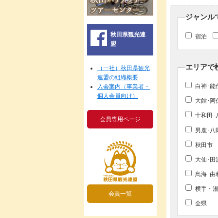
ジャンル
秋田県観光連
宿泊
盟
エリアで
（一社）秋田県観光
連盟の組織概要
白神･能
入会案内（事業者・
個人会員向け）
大館･阿
十和田･
会員専用ページ
男鹿･八
秋田市
大仙･田
鳥海･由
横手・湯
会員一覧
全県