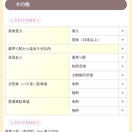
その他
昼食受入
個人
×
団体（10名以上）
×
最寄り駅から徒歩５分以内
×
送迎あり
最寄り駅
×
秋田空港
×
大館能代空港
×
大型車（バス等）駐車場
有料
×
無料
×
普通車駐車場
有料
×
無料
×
最寄り駅（湯沢駅）から車で20分