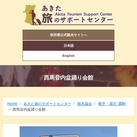
秋田県公式観光サイトへ
日本語
English
西馬音内盆踊り会館
Home
あきた旅のサポートセンター
観光協会
横手・湯沢･栗駒
西馬音内盆踊り会館