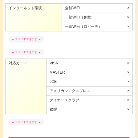
インターネット環境
全館WiFi
○
一部WiFi（客室）
×
一部WiFi（ロビー等）
×
対応カード
VISA
×
MASTER
×
JCB
×
アメリカンエクスプレス
×
ダイナースクラブ
×
銀聯
×