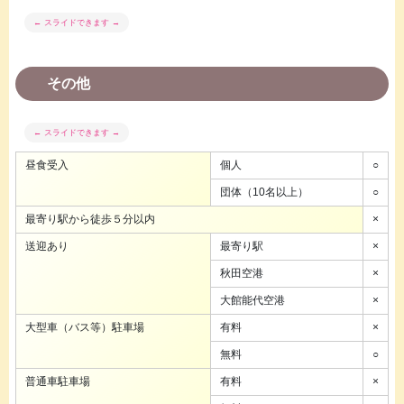
その他
昼食受入
個人
○
団体（10名以上）
○
最寄り駅から徒歩５分以内
×
送迎あり
最寄り駅
×
秋田空港
×
大館能代空港
×
大型車（バス等）駐車場
有料
×
無料
○
普通車駐車場
有料
×