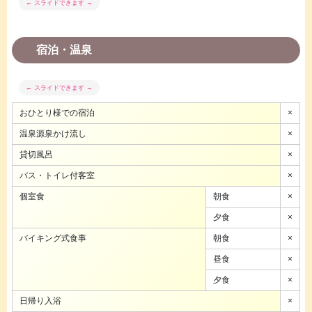
宿泊・温泉
おひとり様での宿泊
×
温泉源泉かけ流し
×
貸切風呂
×
バス・トイレ付客室
×
個室食
朝食
×
夕食
×
バイキング式食事
朝食
×
昼食
×
夕食
×
日帰り入浴
×