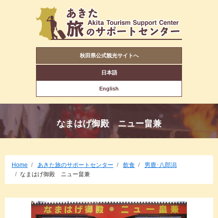
秋田県公式観光サイトへ
日本語
English
なまはげ御殿 ニュー畠兼
Home
あきた旅のサポートセンター
飲食
男鹿･八郎潟
なまはげ御殿 ニュー畠兼