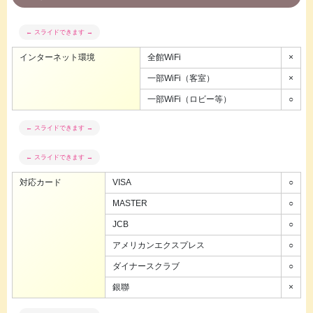
インターネット環境
全館WiFi
×
一部WiFi（客室）
×
一部WiFi（ロビー等）
○
対応カード
VISA
○
MASTER
○
JCB
○
アメリカンエクスプレス
○
ダイナースクラブ
○
銀聯
×