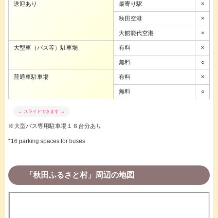
送迎あり
最寄り駅
×
秋田空港
×
大館能代空港
×
大型車（バス等）駐車場
有料
×
無料
○
普通車駐車場
有料
×
無料
○
※大型バス専用駐車場１６台分あり
*16 parking spaces for buses
「秋田ふるさと村」周辺の地図