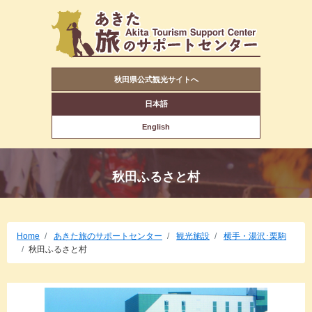
秋田県公式観光サイトへ
日本語
English
秋田ふるさと村
Home
あきた旅のサポートセンター
観光施設
横手・湯沢･栗駒
秋田ふるさと村