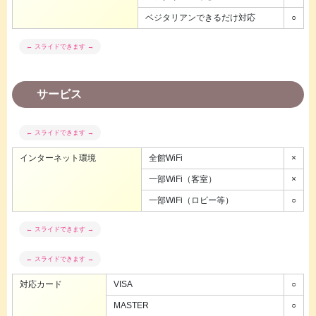
ベジタリアンできるだけ対応
○
サービス
インターネット環境
全館WiFi
×
一部WiFi（客室）
×
一部WiFi（ロビー等）
○
対応カード
VISA
○
MASTER
○