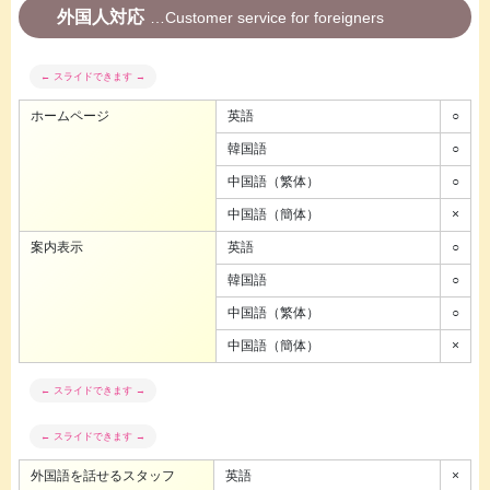
外国人対応
Customer service for foreigners
ホームページ
英語
○
韓国語
○
中国語（繁体）
○
中国語（簡体）
×
案内表示
英語
○
韓国語
○
中国語（繁体）
○
中国語（簡体）
×
外国語を話せるスタッフ
英語
×