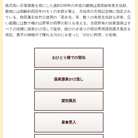
格式高い庄屋屋敷を宿にした築約100年の木造の建物は国登録有形文化財。
敷地には樹齢約四百年のモミの木群が聳え、大仙市の天然記念物に指定され
ている。秋田藩主佐竹公使用の「茶弁当」等、数々の有形文化財も所有。広
い庭園には数十種の山野草が四季の彩りを添える。当宿所有の自家源泉はす
べての浴槽に源泉かけ流しで提供。総ひのき造りの宿泊専用貸切露天風呂を
併設。裏手の雄物川で獲れる川がにを使った「川がに料理」が名物。
おひとり様での宿泊
温泉源泉かけ流し
貸切風呂
昼食受入