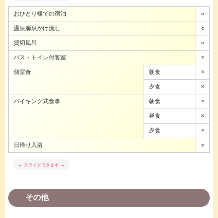
おひとり様での宿泊
○
温泉源泉かけ流し
○
貸切風呂
○
バス・トイレ付客室
×
個室食
朝食
×
夕食
×
バイキング式食事
朝食
×
昼食
×
夕食
×
日帰り入浴
○
その他