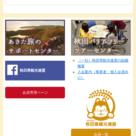
（一社）秋田県観光連盟の組織
概要
秋田県観光連盟
入会案内（事業者・個人会員向
け）
会員専用ページ
会員一覧