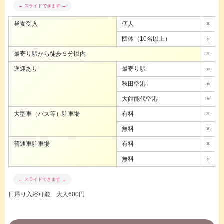
昼食受入
個人
×
団体（10名以上）
○
最寄り駅から徒歩５分以内
×
送迎あり
最寄り駅
○
秋田空港
○
大館能代空港
×
大型車（バス等）駐車場
有料
×
無料
×
普通車駐車場
有料
×
無料
○
日帰り入浴可能 大人600円