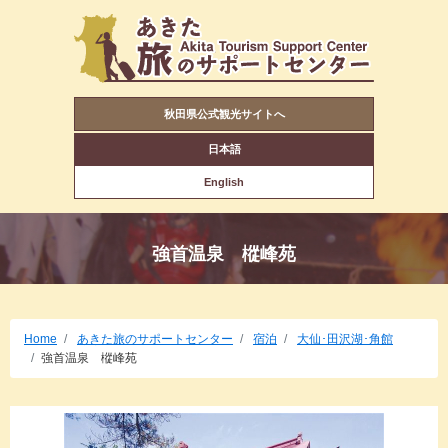
秋田県公式観光サイトへ
日本語
English
強首温泉 樅峰苑
Home
あきた旅のサポートセンター
宿泊
大仙･田沢湖･角館
強首温泉 樅峰苑