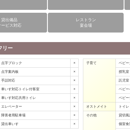
貸出備品
レストラン
サービス対応
宴会場
フリー
点字ブロック
×
子育て
ベビー
点字案内板
×
授乳室
手話対応
×
託児室
車いす対応トイレ付客室
×
ベビー
車いす対応共用トイレ
×
ベビー
エレベーター
×
オストメイト
トイレ
障害者用駐車場
×
その他
貸切風
貸出車いす
×
個室食