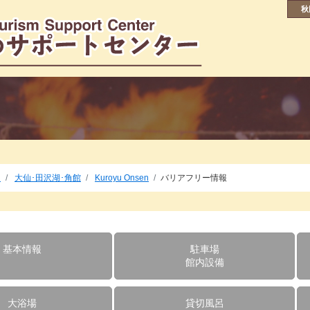
秋
泊
大仙･田沢湖･角館
Kuroyu Onsen
バリアフリー情報
基本情報
駐車場
館内設備
大浴場
貸切風呂