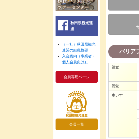
秋田県観光連
盟
（一社）秋田県観光
連盟の組織概要
バリア
入会案内（事業者・
個人会員向け）
視覚
会員専用ページ
聴覚
車いす
会員一覧