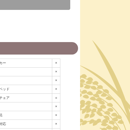
カー
×
×
×
ベッド
×
チェア
○
×
呂
×
対応
×