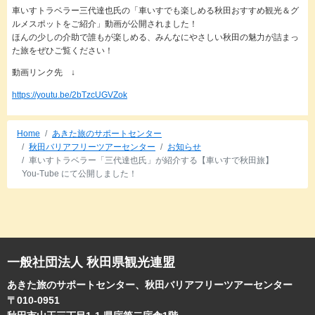
車いすトラベラー三代達也氏の「車いすでも楽しめる秋田おすすめ観光＆グ
ルメスポットをご紹介」動画が公開されました！
ほんの少しの介助で誰もが楽しめる、みんなにやさしい秋田の魅力が詰まっ
た旅をぜひご覧ください！
動画リンク先 ↓
https://youtu.be/2bTzcUGVZok
Home
あきた旅のサポートセンター
秋田バリアフリーツアーセンター
お知らせ
車いすトラベラー「三代達也氏」が紹介する【車いすで秋田旅】
You-Tube にて公開しました！
一般社団法人 秋田県観光連盟
あきた旅のサポートセンター、秋田バリアフリーツアーセンター
〒010-0951