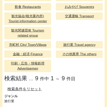
飲食
Restaurants
おみやげ
Souvenirs
観光協会(観光案内所)
交通運輸
Transport
Tourist information center
観光関連団体
Tourism
related group
市町村
City/ Town/Village
旅行業
Travel agency
金融・経済
Finance
その他業界
The others
印刷・広告・情報処理
Advertisemen
検索結果
9
1
9
…
件中
～
件目
検索条件をリセット
ジャンル
旅行業