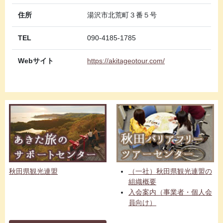
住所
湯沢市北荒町３番５号
TEL
090-4185-1785
Webサイト
https://akitageotour.com/
秋田県観光連盟
（一社）秋田県観光連盟の
組織概要
入会案内（事業者・個人会
員向け）