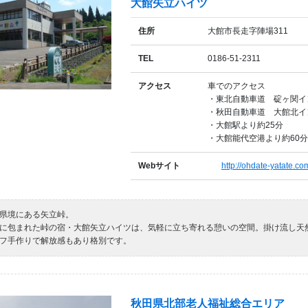
大館矢立ハイツ
住所
大館市長走字陣場311
TEL
0186-51-2311
アクセス
車でのアクセス
・東北自動車道 碇ヶ関イ
・秋田自動車道 大館北イ
・大館駅より約25分
・大館能代空港より約60分
Webサイト
http://ohdate-yatate.c
県境にある矢立峠。
に包まれた峠の宿・大館矢立ハイツは、気軽に立ち寄れる憩いの空間。掛け流し天
フ手作りで解放感もあり格別です。
秋田県北部老人福祉総合エリア