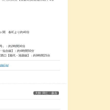
関 各ICより約40分
号」：約2時間30分
・仙台線】：約4時間50分
駅西口【能代・池袋線】：約9時間25分
tel.jp/
大館･阿仁・森吉