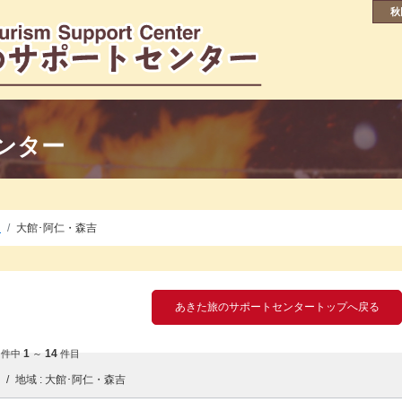
秋
ンター
泊
大館･阿仁・森吉
あきた旅のサポートセンタートップへ戻る
4
1
14
件中
～
件目
泊
地域
大館･阿仁・森吉