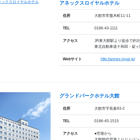
アネックスロイヤルホテル
住所
大館市常盤木町11-11
TEL
0186-43-1111
アクセス
JR東大館駅より徒歩で約3
東北自動車道十和田・碇ヶ関
Webサイト
http://annex-royal.jp/
グランドパークホテル大館
住所
大館市字長倉93-2
TEL
0186-45-1515
アクセス
●空港から
大館能代空港よりリムジンバ