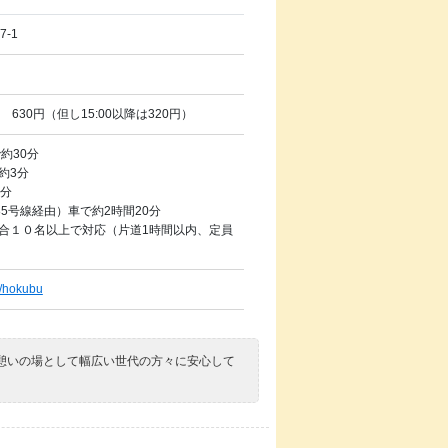
-1
0 630円（但し15:00以降は320円）
約30分
約3分
0分
85号線経由）車で約2時間20分
合１０名以上で対応（片道1時間以内、定員
p/hokubu
憩いの場として幅広い世代の方々に安心して