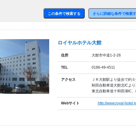
この条件で検索する
さらに詳細な条件で検索
ロイヤルホテル大館
住所
大館市中道1-2-26
TEL
0186-49-4511
アクセス
ＪＲ大館駅より徒歩で約５
秋田自動車道大館北ICより
東北自動車道十和田湖IC、
Webサイト
http://www.royal-hotel.j