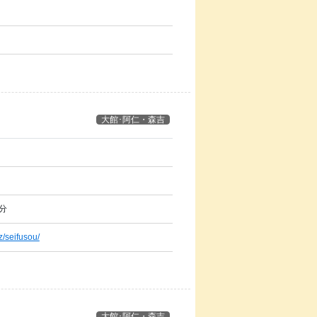
大館･阿仁・森吉
分
z/seifusou/
大館･阿仁・森吉