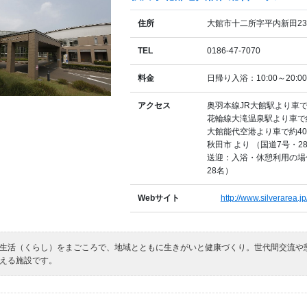
住所
大館市十二所字平内新田237
TEL
0186-47-7070
料金
日帰り入浴：10:00～20:0
アクセス
奥羽本線JR大館駅より車で
花輪線大滝温泉駅より車で
大館能代空港より車で約4
秋田市 より （国道7号・2
送迎：入浴・休憩利用の場
28名）
Webサイト
http://www.silverarea.j
生活（くらし）をまごころで、地域とともに生きがいと健康づくり。世代間交流や
える施設です。