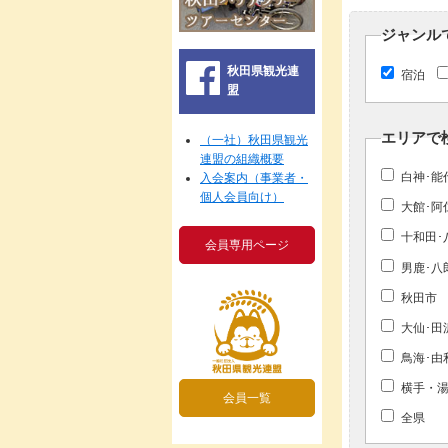
ジャンル
秋田県観光連
宿泊
盟
エリアで
（一社）秋田県観光
連盟の組織概要
白神･能
入会案内（事業者・
個人会員向け）
大館･阿
十和田･
会員専用ページ
男鹿･八
秋田市
大仙･田
鳥海･由
横手・湯
会員一覧
全県