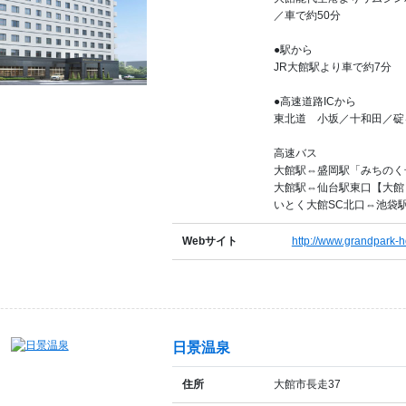
／車で約50分
●駅から
JR大館駅より車で約7分
●高速道路ICから
東北道 小坂／十和田／碇ヶ
高速バス
大館駅⇔盛岡駅「みちのく
大館駅⇔仙台駅東口【大館
いとく大館SC北口⇔池袋
Webサイト
http://www.grandpark-ho
日景温泉
住所
大館市長走37