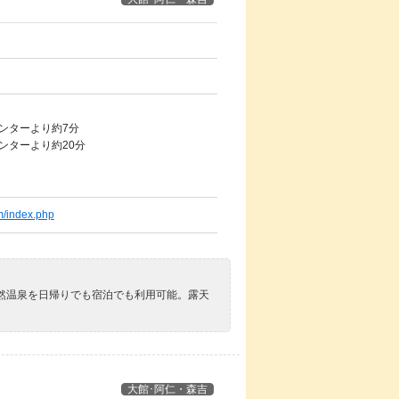
ンターより約7分
ンターより約20分
om/index.php
然温泉を日帰りでも宿泊でも利用可能。露天
大館･阿仁・森吉