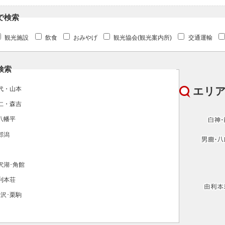
で検索
観光施設
飲食
おみやげ
観光協会(観光案内所)
交通運輸
検索
エリ
代・山本
仁・森吉
八幡平
郎潟
沢湖･角館
利本荘
沢･栗駒