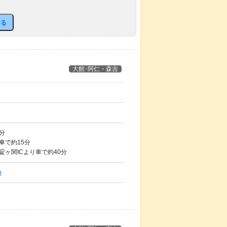
する
大館･阿仁・森吉
分
車で約15分
碇ヶ関ICより車で約40分
p