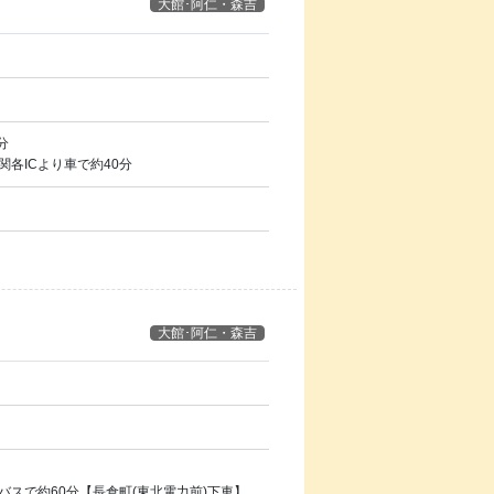
大館･阿仁・森吉
分
各ICより車で約40分
大館･阿仁・森吉
スで約60分【長倉町(東北電力前)下車】