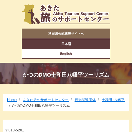
秋田県公式観光サイトへ
日本語
English
かづのDMO十和田八幡平ツーリズム
Home
あきた旅のサポートセンター
観光関連団体
十和田･八幡平
かづのDMO十和田八幡平ツーリズム
〒018-5201