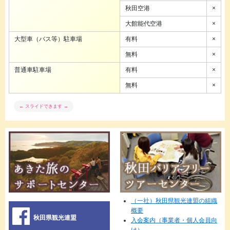
秋田空港
×
大館能代空港
×
大型車（バス等）駐車場
有料
×
無料
×
普通車駐車場
有料
×
無料
×
（一社）秋田県観光連盟の組織
概要
秋田県観光連盟
入会案内（事業者・個人会員向
け）